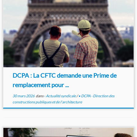
DCPA : La CFTC demande une Prime de
remplacement pour ...
30 mars 2026
dans
› Actualité syndicale
/
• DCPA - Direction des
constructions publiques et de l'architecture