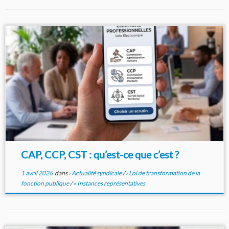
CAP, CCP, CST : qu’est-ce que c’est ?
1 avril 2026
dans
› Actualité syndicale
/
› Loi de transformation de la
fonction publique
/
» Instances représentatives