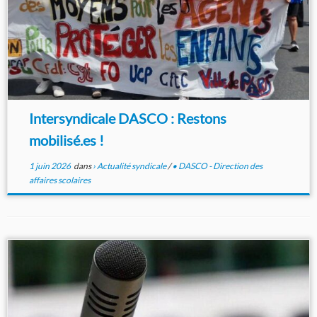
Intersyndicale DASCO : Restons
mobilisé.es !
1 juin 2026
dans
› Actualité syndicale
/
• DASCO - Direction des
affaires scolaires