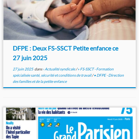
DFPE : Deux FS-SSCT Petite enfance ce
27 juin 2025
27 juin 2025
dans
› Actualité syndicale
/
» FS-SSCT - Formation
spécialisée santé, sécurité et conditions de travail
/
• DFPE - Direction
des familles et de la petite enfance