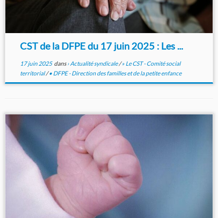
CST de la DFPE du 17 juin 2025 : Les ...
17 juin 2025
dans
› Actualité syndicale
/
» Le CST - Comité social
territorial
/
• DFPE - Direction des familles et de la petite enfance