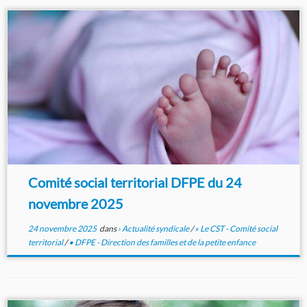
Comité social territorial DFPE du 24
novembre 2025
24 novembre 2025
dans
› Actualité syndicale
/
» Le CST - Comité social
territorial
/
• DFPE - Direction des familles et de la petite enfance