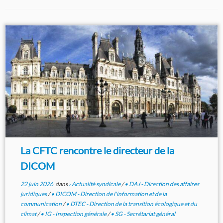
La CFTC rencontre le directeur de la
DICOM
22 juin 2026
dans
› Actualité syndicale
/
• DAJ - Direction des affaires
juridiques
/
• DICOM - Direction de l'information et de la
communication
/
• DTEC - Direction de la transition écologique et du
climat
/
• IG - Inspection générale
/
• SG - Secrétariat général