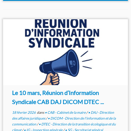
Le 10 mars, Réunion d’Information
Syndicale CAB DAJ DICOM DTEC ...
18 février 2026
dans
• CAB - Cabinet de la maire
/
• DAJ - Direction
des affaires juridiques
/
• DICOM - Direction de l'information et de la
communication
/
• DTEC - Direction de la transition écologique et du
climat
/
• IG - Inspection générale
/
• SG - Secrétariat général