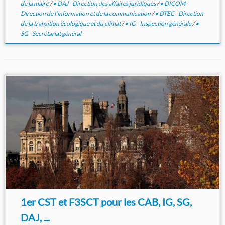
de la maire
/
• DAJ - Direction des affaires juridiques
/
• DICOM -
Direction de l'information et de la communication
/
• DTEC - Direction
de la transition écologique et du climat
/
• IG - Inspection générale
/
•
SG - Secrétariat général
1er CST et F3SCT pour les CAB, IG, SG,
DAJ, ...