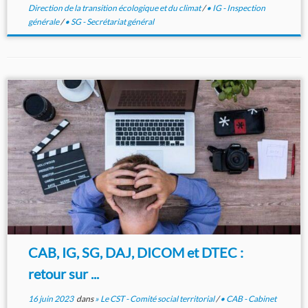
Direction de la transition écologique et du climat
/
• IG - Inspection
générale
/
• SG - Secrétariat général
CAB, IG, SG, DAJ, DICOM et DTEC :
retour sur ...
16 juin 2023
dans
» Le CST - Comité social territorial
/
• CAB - Cabinet