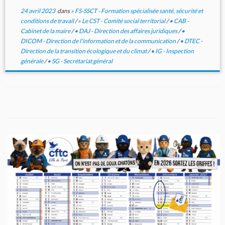
24 avril 2023
dans
» FS-SSCT - Formation spécialisée santé, sécurité et
conditions de travail
/
» Le CST - Comité social territorial
/
• CAB -
Cabinet de la maire
/
• DAJ - Direction des affaires juridiques
/
•
DICOM - Direction de l'information et de la communication
/
• DTEC -
Direction de la transition écologique et du climat
/
• IG - Inspection
générale
/
• SG - Secrétariat général