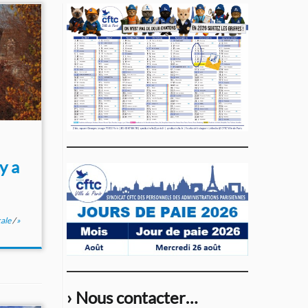
’y a
cale
/
»
› Nous contacter…