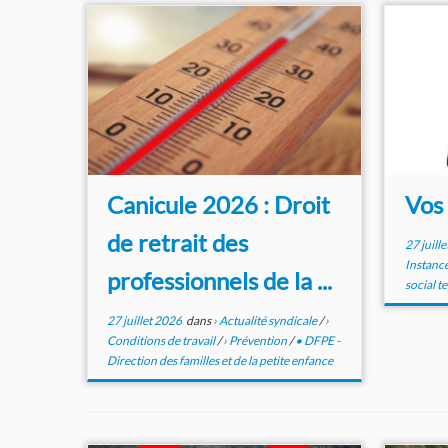
Canicule 2026 : Droit
Vos
de retrait des
27 juill
Instance
professionnels de la ...
social te
27 juillet 2026
dans
› Actualité syndicale
/
›
Conditions de travail
/
› Prévention
/
• DFPE -
Direction des familles et de la petite enfance