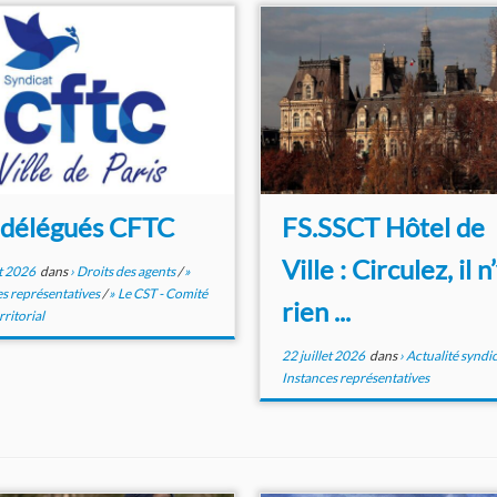
 délégués CFTC
FS.SSCT Hôtel de
Ville : Circulez, il n
et 2026
dans
› Droits des agents
/
»
s représentatives
/
» Le CST - Comité
rien ...
rritorial
22 juillet 2026
dans
› Actualité syndi
Instances représentatives