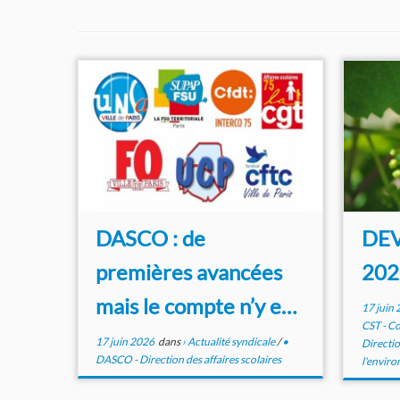
DASCO : de
DEVE
premières avancées
202
mais le compte n’y est
17 juin
CST - Co
...
17 juin 2026
dans
› Actualité syndicale
/
•
Directio
DASCO - Direction des affaires scolaires
l'envir