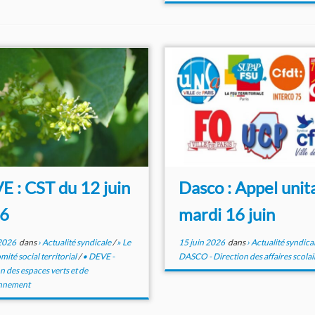
 : CST du 12 juin
Dasco : Appel unit
6
mardi 16 juin
 2026
dans
› Actualité syndicale
/
» Le
15 juin 2026
dans
› Actualité syndica
mité social territorial
/
• DEVE -
DASCO - Direction des affaires scolai
n des espaces verts et de
onnement