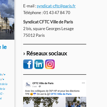
E-mail :
syndicat-cftc@paris.fr
Téléphone : 01 43 47 84 70
Syndicat CFTC Ville de Paris
2 bis, square Georges Lesage
75012 Paris
 le
› Réseaux sociaux
le
/
•
s
/
•
 de la
e la
IG -
at