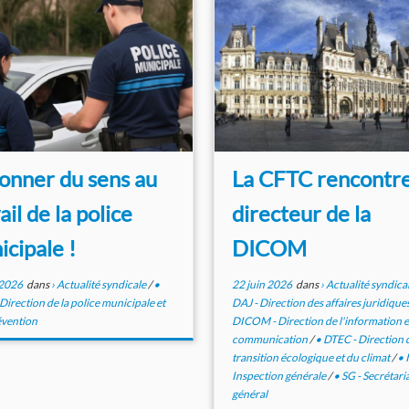
onner du sens au
La CFTC rencontre
ail de la police
directeur de la
cipale !
DICOM
t 2026
dans
› Actualité syndicale
/
•
22 juin 2026
dans
› Actualité syndica
irection de la police municipale et
DAJ - Direction des affaires juridique
évention
DICOM - Direction de l'information et
communication
/
• DTEC - Direction d
transition écologique et du climat
/
• 
Inspection générale
/
• SG - Secrétari
général