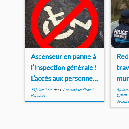
Ascenseur en panne à
Red
l’Inspection générale !
trav
L’accès aux personnes
muni
...
15 juillet 2026
dans
› Actualité syndicale
/
›
8 juille
Handicap
DPMP - D
de la pr