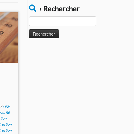
› Rechercher
Rechercher :
e
/
» FS-
écurité
ction
irection
irection