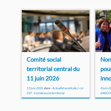
Comité social
Non 
territorial central du
pou
11 juin 2026
inno
11 juin 2026
dans
› Actualité syndicale
/
» Le
8 juin 2
CST - Comité social territorial
DASCO - 