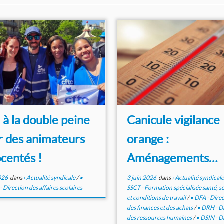
à la double peine
Canicule vigilance
r des animateurs
orange :
centés !
Aménagements
horaires et salles
026
dans
› Actualité syndicale
/
•
3 juin 2026
dans
› Actualité syndical
Direction des affaires scolaires
SSCT - Formation spécialisée santé, s
rafraîchissantes
et conditions de travail
/
• DFA - Dire
des finances et des achats
/
• DRH - D
des ressources humaines
/
• DSIN - D