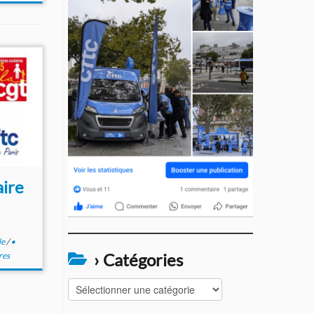
aire
le
/
•
› Catégories
res
›
Catégories