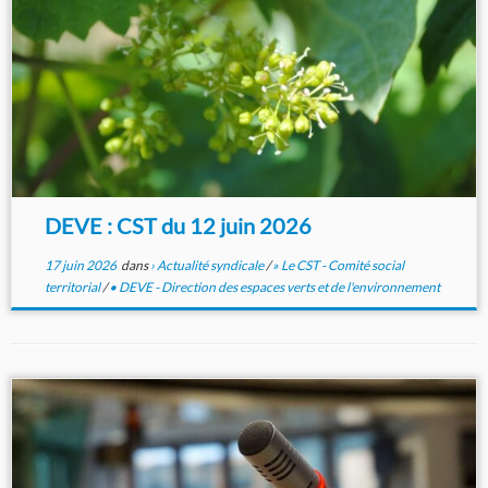
DEVE : CST du 12 juin 2026
17 juin 2026
dans
› Actualité syndicale
/
» Le CST - Comité social
territorial
/
• DEVE - Direction des espaces verts et de l'environnement