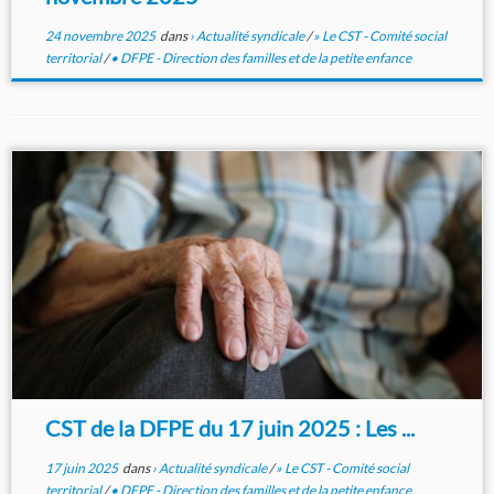
24 novembre 2025
dans
› Actualité syndicale
/
» Le CST - Comité social
territorial
/
• DFPE - Direction des familles et de la petite enfance
CST de la DFPE du 17 juin 2025 : Les ...
17 juin 2025
dans
› Actualité syndicale
/
» Le CST - Comité social
territorial
/
• DFPE - Direction des familles et de la petite enfance