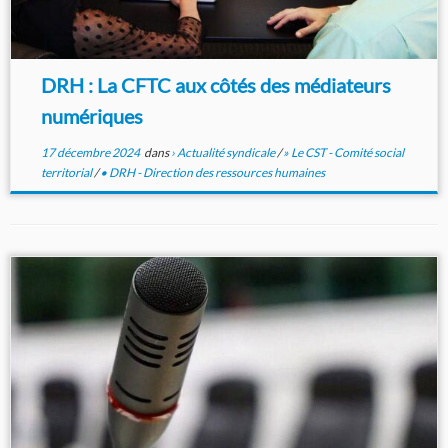
DRH : La CFTC aux côtés des médiateurs
numériques
17 décembre 2024
dans
› Actualité syndicale
/
» Le CST - Comité social
territorial
/
• DRH - Direction des ressources humaines