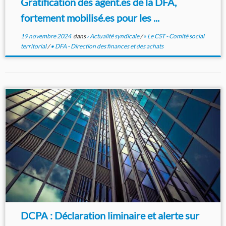
Gratification des agent.es de la DFA,
fortement mobilisé.es pour les ...
19 novembre 2024
dans
› Actualité syndicale
/
» Le CST - Comité social
territorial
/
• DFA - Direction des finances et des achats
DCPA : Déclaration liminaire et alerte sur