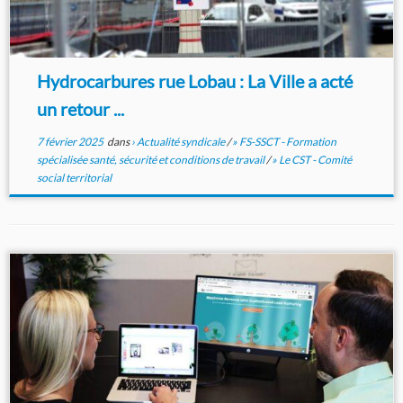
Hydrocarbures rue Lobau : La Ville a acté
un retour ...
7 février 2025
dans
› Actualité syndicale
/
» FS-SSCT - Formation
spécialisée santé, sécurité et conditions de travail
/
» Le CST - Comité
social territorial