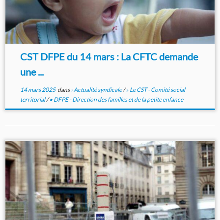
CST DFPE du 14 mars : La CFTC demande
une ...
14 mars 2025
dans
› Actualité syndicale
/
» Le CST - Comité social
territorial
/
• DFPE - Direction des familles et de la petite enfance