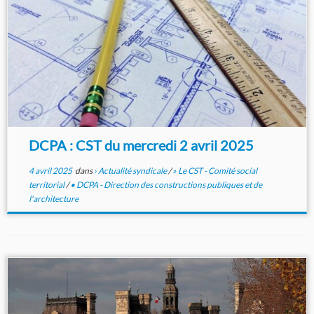
DCPA : CST du mercredi 2 avril 2025
4 avril 2025
dans
› Actualité syndicale
/
» Le CST - Comité social
territorial
/
• DCPA - Direction des constructions publiques et de
l'architecture