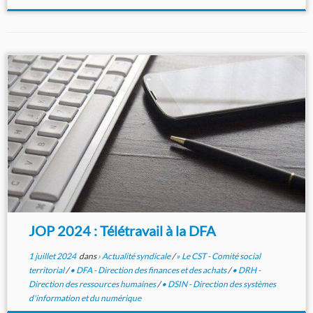
JOP 2024 : Télétravail à la DFA
1 juillet 2024
dans
› Actualité syndicale
/
» Le CST - Comité social
territorial
/
• DFA - Direction des finances et des achats
/
• DRH -
Direction des ressources humaines
/
• DSIN - Direction des systèmes
d'information et du numérique