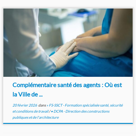
Complémentaire santé des agents : Où est
la Ville de ...
20 février 2026
dans
» FS-SSCT - Formation spécialisée santé, sécurité
et conditions de travail
/
• DCPA - Direction des constructions
publiques et de l'architecture