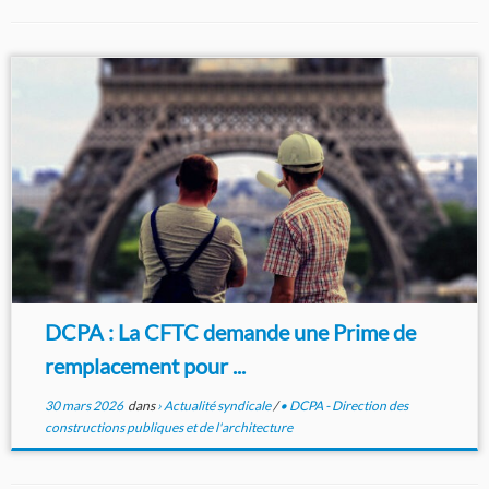
DCPA : La CFTC demande une Prime de
remplacement pour ...
30 mars 2026
dans
› Actualité syndicale
/
• DCPA - Direction des
constructions publiques et de l'architecture