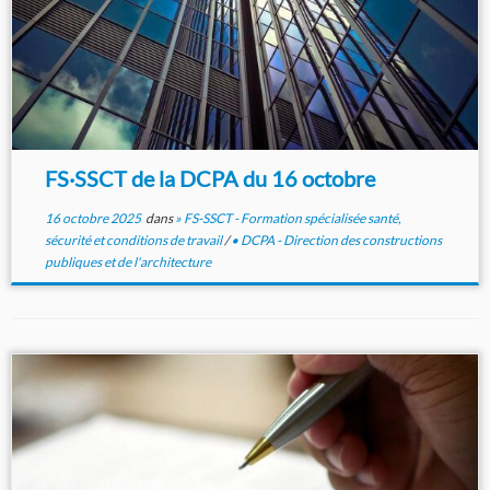
FS·SSCT de la DCPA du 16 octobre
16 octobre 2025
dans
» FS-SSCT - Formation spécialisée santé,
sécurité et conditions de travail
/
• DCPA - Direction des constructions
publiques et de l'architecture