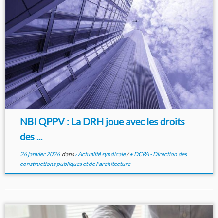
NBI QPPV : La DRH joue avec les droits
des ...
26 janvier 2026
dans
› Actualité syndicale
/
• DCPA - Direction des
constructions publiques et de l'architecture