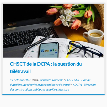
CHSCT de la DCPA : la question du
télétravail
19 octobre 2022
dans
› Actualité syndicale
/
» Le CHSCT - Comité
d'hygiène, de sécurité et des conditions de travail
/
• DCPA - Direction
des constructions publiques et de l'architecture