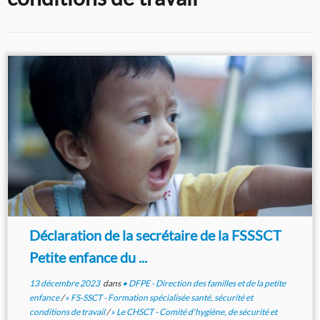
Déclaration de la secrétaire de la FSSSCT
Petite enfance du ...
13 décembre 2023
dans
• DFPE - Direction des familles et de la petite
enfance
/
» FS-SSCT - Formation spécialisée santé, sécurité et
conditions de travail
/
» Le CHSCT - Comité d'hygiène, de sécurité et