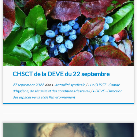
CHSCT de la DEVE du 22 septembre
27 septembre 2022
dans
› Actualité syndicale
/
» Le CHSCT - Comité
d'hygiène, de sécurité et des conditions de travail
/
• DEVE - Direction
des espaces verts et de l'environnement