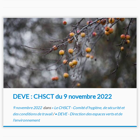
DEVE : CHSCT du 9 novembre 2022
9 novembre 2022
dans
» Le CHSCT - Comité d'hygiène, de sécurité et
des conditions de travail
/
• DEVE - Direction des espaces verts et de
l'environnement