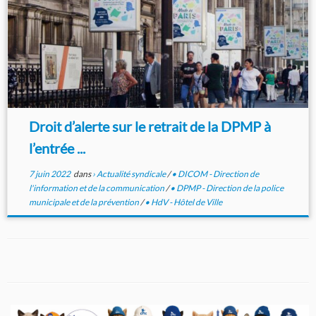
Droit d’alerte sur le retrait de la DPMP à
l’entrée ...
7 juin 2022
dans
› Actualité syndicale
/
• DICOM - Direction de
l'information et de la communication
/
• DPMP - Direction de la police
municipale et de la prévention
/
• HdV - Hôtel de Ville