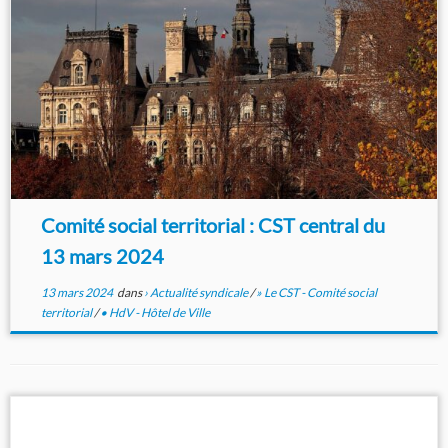
Comité social territorial : CST central du
13 mars 2024
13 mars 2024
dans
› Actualité syndicale
/
» Le CST - Comité social
territorial
/
• HdV - Hôtel de Ville