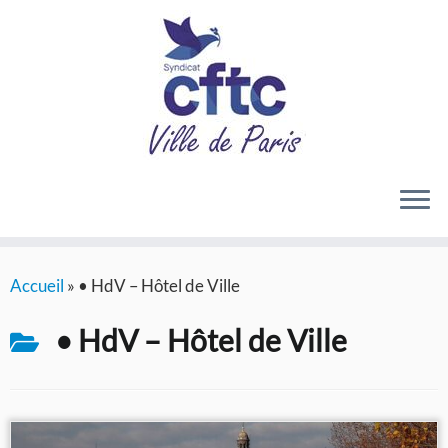
Passer
Accueil
»
• HdV – Hôtel de Ville
au
contenu
• HdV – Hôtel de Ville