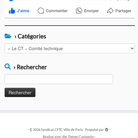
› Catégories
›
Catégories
› Rechercher
Rechercher :
·
© 2026
Syndicat CFTC Ville de Paris
·
Propulsé par
·
Réalisé avec the
Thème Customizr
·