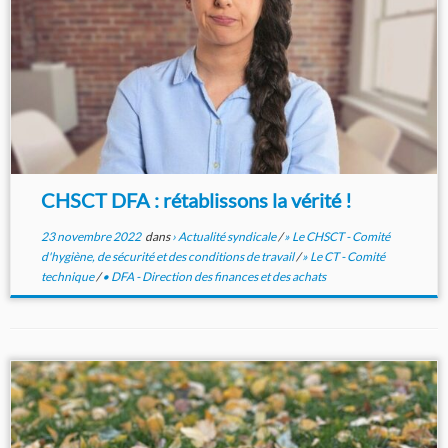
CHSCT DFA : rétablissons la vérité !
23 novembre 2022
dans
› Actualité syndicale
/
» Le CHSCT - Comité
d'hygiène, de sécurité et des conditions de travail
/
» Le CT - Comité
technique
/
• DFA - Direction des finances et des achats