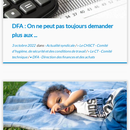
DFA : On ne peut pas toujours demander
plus aux ...
3 octobre 2022
dans
› Actualité syndicale
/
» Le CHSCT - Comité
d'hygiène, de sécurité et des conditions de travail
/
» Le CT - Comité
technique
/
• DFA - Direction des finances et des achats