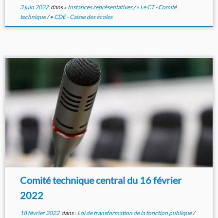
3 juin 2022
dans
» Instances représentatives
/
» Le CT - Comité
technique
/
• CDE - Caisse des écoles
Comité technique central du 16 février
2022
18 février 2022
dans
› Loi de transformation de la fonction publique
/