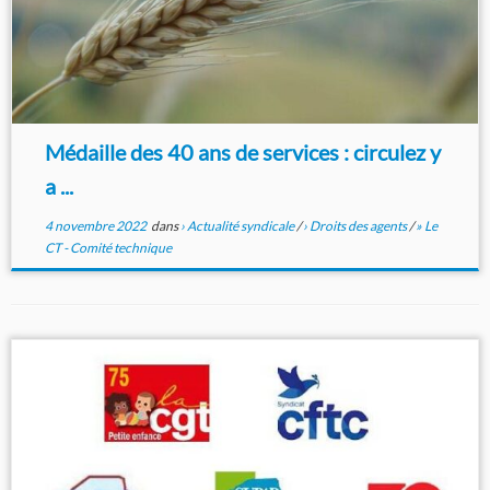
Médaille des 40 ans de services : circulez y
a ...
4 novembre 2022
dans
› Actualité syndicale
/
› Droits des agents
/
» Le
CT - Comité technique