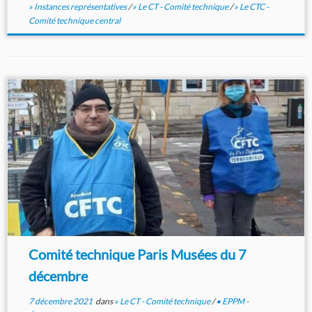
» Instances représentatives
/
» Le CT - Comité technique
/
» Le CTC -
Comité technique central
Comité technique Paris Musées du 7
décembre
7 décembre 2021
dans
» Le CT - Comité technique
/
• EPPM -