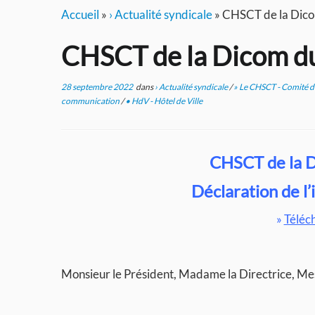
Accueil
»
› Actualité syndicale
»
CHSCT de la Dic
CHSCT de la Dicom d
28 septembre 2022
dans
› Actualité syndicale
/
» Le CHSCT - Comité d'
communication
/
• HdV - Hôtel de Ville
CHSCT de la 
Déclaration de 
»
Téléc
Monsieur le Président, Madame la Directrice, M