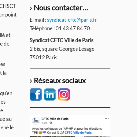
du CHSCT
› Nous contacter…
un point
E-mail :
syndicat-cftc@paris.fr
Téléphone : 01 43 47 84 70
lé et
Syndicat CFTC Ville de Paris
ée de
2 bis, square Georges Lesage
75012 Paris
des
t la
› Réseaux sociaux
 qu’en
les
te
tué au
mené le