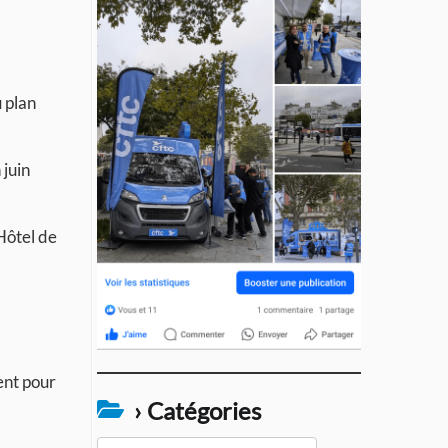
u plan
juin
Hôtel de
ent pour
› Catégories
›