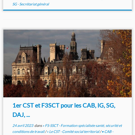
SG - Secrétariat général
1er CST et F3SCT pour les CAB, IG, SG,
DAJ, ...
24 avril 2023
dans
» FS-SSCT - Formation spécialisée santé, sécurité et
conditions de travail
/
» Le CST - Comité social territorial
/
• CAB -