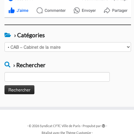
› Catégories
›
Catégories
› Rechercher
Rechercher :
·
© 2026
Syndicat CFTC Ville de Paris
·
Propulsé par
·
Réalisé avec the
Thème Customizr
·