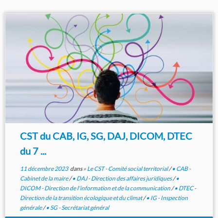
CST du CAB, IG, SG, DAJ, DICOM, DTEC
du 7 ...
11 décembre 2023
dans
» Le CST - Comité social territorial
/
• CAB -
Cabinet de la maire
/
• DAJ - Direction des affaires juridiques
/
•
DICOM - Direction de l'information et de la communication
/
• DTEC -
Direction de la transition écologique et du climat
/
• IG - Inspection
générale
/
• SG - Secrétariat général