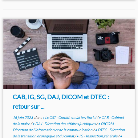
CAB, IG, SG, DAJ, DICOM et DTEC :
retour sur ...
16 juin 2023
dans
» Le CST - Comité social territorial
/
• CAB - Cabinet
de la maire
/
• DAJ - Direction des affaires juridiques
/
• DICOM -
Direction de l'information et de la communication
/
• DTEC - Direction
de la transition écologique et du climat
/
• IG - Inspection générale
/
•