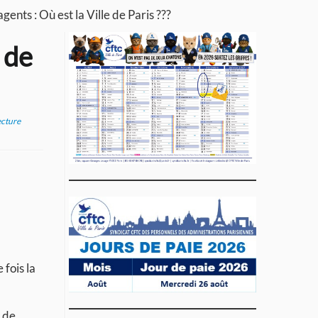
nts : Où est la Ville de Paris ???
 de
ecture
 fois la
t de