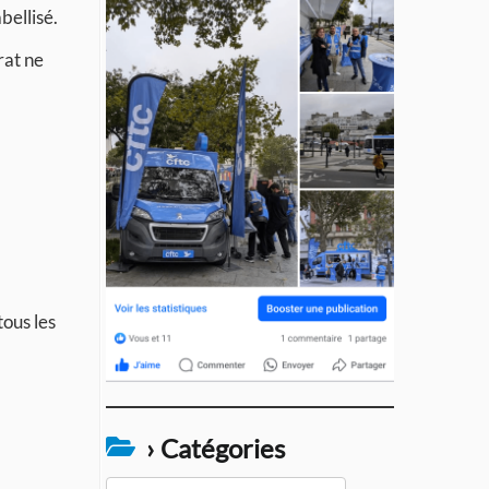
bellisé.
rat ne
tous les
› Catégories
›