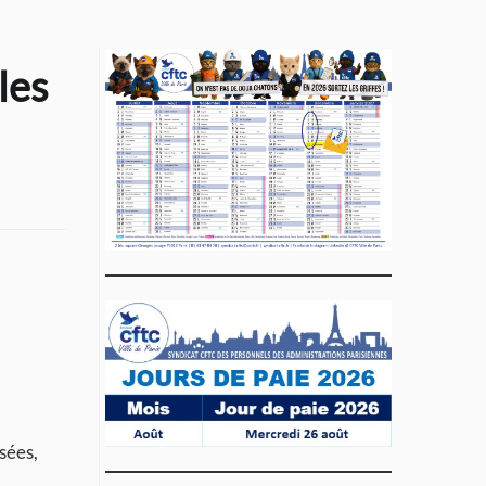
les
sées,