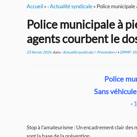
Accueil
»
› Actualité syndicale
»
Police municipale à
Police municipale à pie
agents courbent le dos
25 février 2026
dans
› Actualité syndicale
/
› Prévention
/
• DPMP - Dir
Police mun
Sans véhicule,
»
T
Stop à l’amateurisme : Un encadrement clair des mi
sont la base de la prévention.