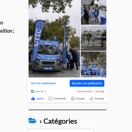
as
ition ;
› Catégories
›