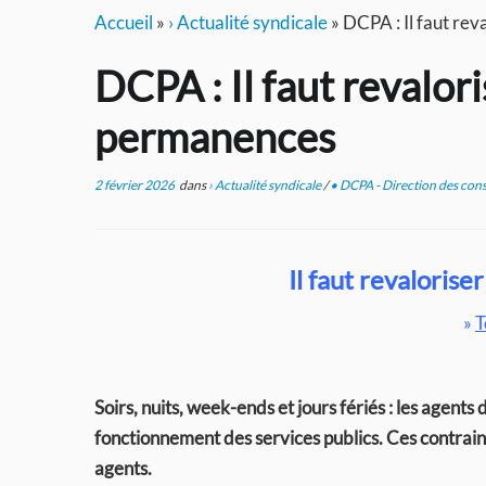
Accueil
»
› Actualité syndicale
»
DCPA : Il faut re
DCPA : Il faut revalor
permanences
2 février 2026
dans
› Actualité syndicale
/
• DCPA - Direction des cons
Il faut revaloris
»
T
Soirs, nuits, week-ends et jours fériés : les age
fonctionnement des services publics. Ces contrainte
agents.