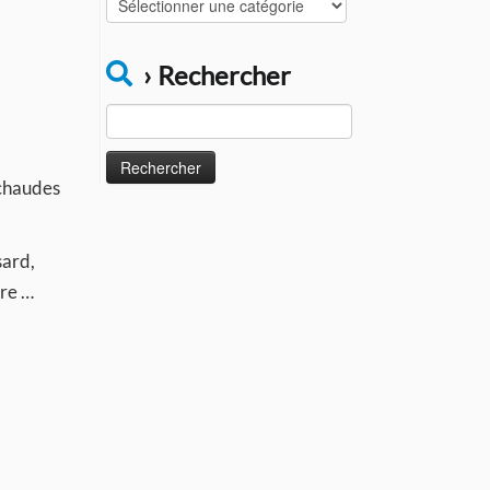
Catégories
› Rechercher
Rechercher :
 chaudes
sard,
ire …