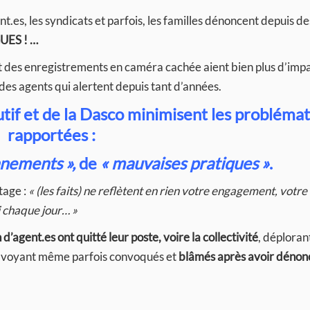
t.es, les syndicats et parfois, les familles dénoncent depuis d
UES ! …
et des enregistrements en caméra cachée aient bien plus d’impa
e des agents qui alertent depuis tant d’années.
cutif et de la Dasco minimisent les probléma
rapportées :
nnements »,
de
« mauvaises pratiques »
.
tage :
« (les faits) ne reflètent en rien votre engagement, votre
i chaque jour… »
’agent.es ont quitté leur poste, voire la collectivité
, déplorant
 se voyant même parfois convoqués et
blâmés après avoir dénon