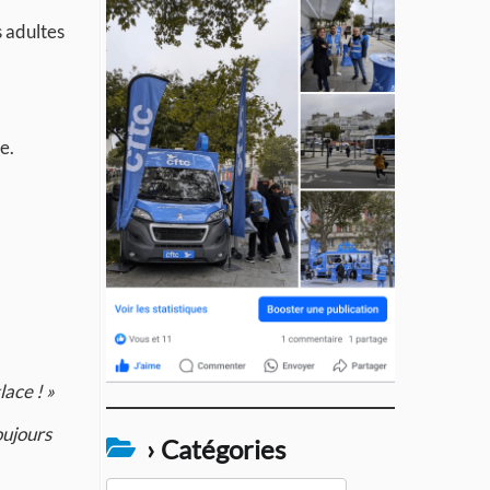
s adultes
e.
lace ! »
oujours
› Catégories
›