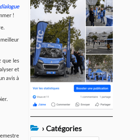
 dialogue
ommer !
re.
meilleur
z que les
alyser et
un avis à
ier.
› Catégories
semestre
›