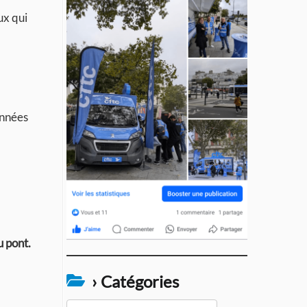
ux qui
années
u pont.
› Catégories
›