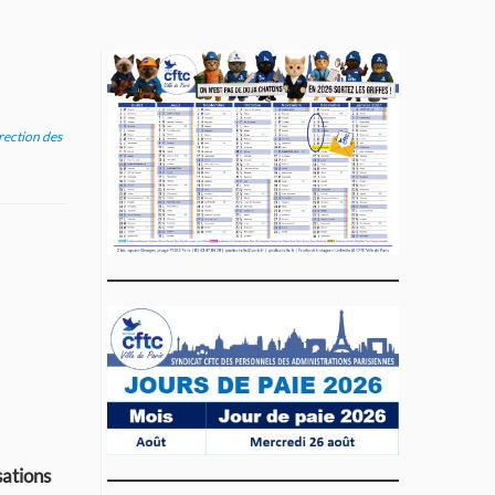
rection des
sations