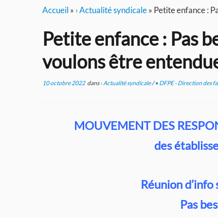
Accueil
»
› Actualité syndicale
»
Petite enfance : P
Petite enfance : Pas bes
voulons être entendue
10 octobre 2022
dans
› Actualité syndicale
/
• DFPE - Direction des fam
MOUVEMENT DES RESPON
des établiss
Réunion d’info 
Pas bes