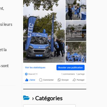
nt,
si leurs
t la
s sont
› Catégories
›