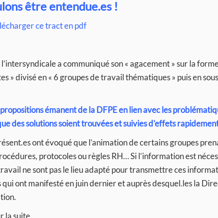
lons être entendue.es !
lécharger ce tract en pdf
, l’intersyndicale a communiqué son « agacement » sur la forme
tes » divisé en « 6 groupes de travail thématiques » puis en sou
s propositions émanent de la DFPE en lien avec les problémati
que des solutions soient trouvées et suivies d’effets rapidement
 présent.es ont évoqué que l’animation de certains groupes pren
procédures, protocoles ou règles RH… Si l’information est néce
ravail ne sont pas le lieu adapté pour transmettre ces informat
 qui ont manifesté en juin dernier et auprès desquel.les la Dire
tion.
 la suite.