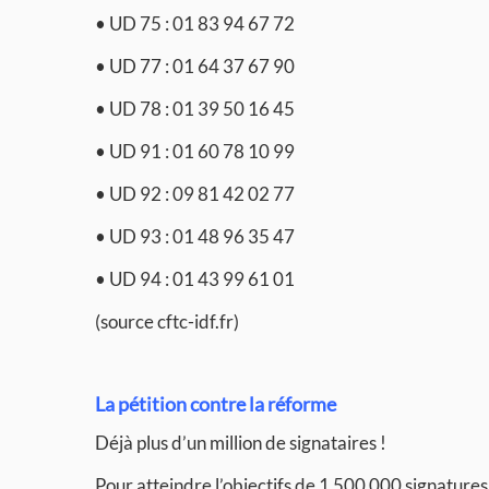
• UD 75 : 01 83 94 67 72
• UD 77 : 01 64 37 67 90
• UD 78 : 01 39 50 16 45
• UD 91 : 01 60 78 10 99
• UD 92 : 09 81 42 02 77
• UD 93 : 01 48 96 35 47
• UD 94 : 01 43 99 61 01
(source cftc-idf.fr)
La pétition contre la réforme
Déjà plus d’un million de signataires !
Pour atteindre l’objectifs de 1 500 000 signatures, 