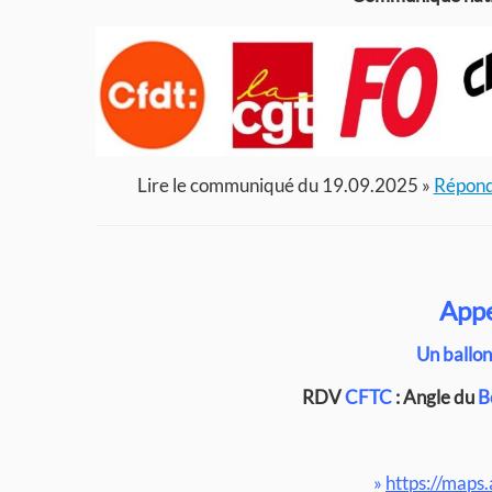
Lire le communiqué du 19.09.2025 »
Répondr
Appe
Un ballon
RDV
CFTC
: Angle du
B
»
https://map