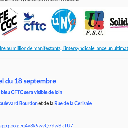
e au million de manifestants, l’intersyndicale lance un ultim
l du 18 septembre
 bleu CFTC sera visible de loin
oulevard Bourdon
et de la
Rue de la Cerisaie
s.app.goo.gl/q4v8k9wvQ7dwBkTU7