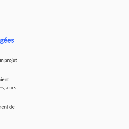
agées
n projet
aient
es, alors
iment de