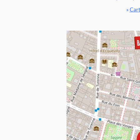
»
Cart