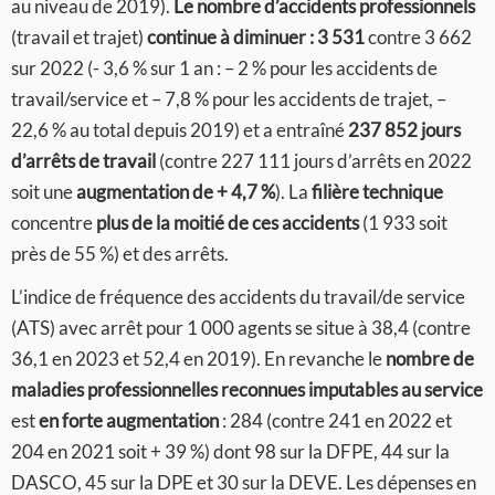
au niveau de 2019).
Le nombre d’accidents professionnels
(travail et trajet)
continue à diminuer : 3 531
contre 3 662
sur 2022 (- 3,6 % sur 1 an : – 2 % pour les accidents de
travail/service et – 7,8 % pour les accidents de trajet, –
22,6 % au total depuis 2019) et a entraîné
237 852 jours
d’arrêts
de travail
(contre 227 111 jours d’arrêts en 2022
soit une
augmentation de + 4,7 %
). La
filière technique
concentre
plus de la moitié de ces accidents
(1 933 soit
près de 55 %) et des arrêts.
L’indice de fréquence des accidents du travail/de service
(ATS) avec arrêt pour 1 000 agents se situe à 38,4 (contre
36,1 en 2023 et 52,4 en 2019). En revanche le
nombre de
maladies professionnelles reconnues imputables au service
est
en forte augmentation
: 284 (contre 241 en 2022 et
204 en 2021 soit + 39 %) dont 98 sur la DFPE, 44 sur la
DASCO, 45 sur la DPE et 30 sur la DEVE. Les dépenses en