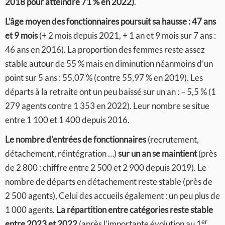
2018 pour atteindre 71 % en 2022)
.
L’âge moyen des fonctionnaires poursuit sa hausse : 47 ans
et 9 mois
(+ 2 mois depuis 2021, + 1 an et 9 mois sur 7 ans :
46 ans en 2016). La proportion des femmes reste assez
stable autour de 55 % mais en diminution néanmoins d’un
point sur 5 ans : 55,07 % (contre 55,97 % en 2019). Les
départs à la retraite ont un peu baissé sur un an : – 5,5 % (1
279 agents contre 1 353 en 2022). Leur nombre se situe
entre 1 100 et 1 400 depuis 2016.
Le nombre d’entrées de fonctionnaires
(recrutement,
détachement, réintégration …)
sur un an se maintient
(près
de 2 800 : chiffre entre 2 500 et 2 900 depuis 2019). Le
nombre de départs en détachement reste stable (près de
2 500 agents), Celui des accueils également : un peu plus de
1 000 agents.
La répartition entre catégories reste stable
er
entre 2023 et 2022
(après l’importante évolution au 1