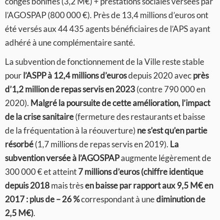
congés bonifiés (3,2 M€) + prestations sociales versées par
l’AGOSPAP (800 000 €). Près de 13,4 millions d’euros ont
été versés aux 44 435 agents bénéficiaires de l’APS ayant
adhéré à une complémentaire santé.
La subvention de fonctionnement de la Ville reste stable
pour
l’ASPP à 12,4 millions d’euros
depuis 2020 avec
près
d’1,2 million de repas servis en 2023
(contre 790 000 en
2020).
Malgré la poursuite de cette amélioration, l’impact
de la crise sanitaire
(fermeture des restaurants et baisse
de la fréquentation à la réouverture)
ne s’est qu’en partie
résorbé
(1,7 millions de repas servis en 2019).
La
subvention versée à l’AGOSPAP
augmente légèrement de
300 000 € et atteint
7 millions d’euros (chiffre identique
depuis 2018
mais très
en baisse par rapport aux 9,5 M€ en
2017 : plus de – 26 %
correspondant à une
diminution de
2,5 M€)
.