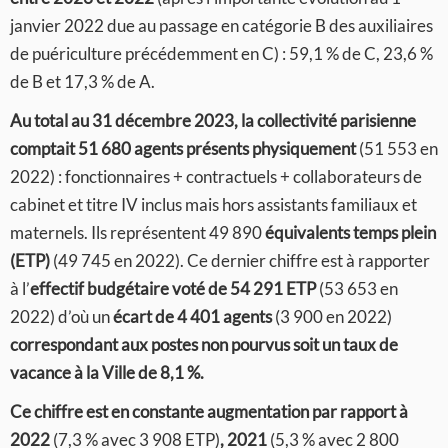
janvier 2022 due au passage en catégorie B des auxiliaires
de puériculture précédemment en C) : 59,1 % de C, 23,6 %
de B et 17,3 % de A.
Au total au 31 décembre 2023, la collectivité parisienne
comptait 51 680 agents présents physiquement
(51 553 en
2022) : fonctionnaires + contractuels + collaborateurs de
cabinet et titre IV inclus mais hors assistants familiaux et
maternels. Ils représentent 49 890
équivalents temps plein
(ETP)
(49 745 en 2022). Ce dernier chiffre est à rapporter
à l’
effectif budgétaire voté de 54 291 ETP
(53 653 en
2022) d’où un
écart de 4 401 agents
(3 900 en 2022)
correspondant aux postes non pourvus soit un taux de
vacance à la Ville de 8,1 %.
Ce chiffre est en constante augmentation par rapport à
2022
(7,3 % avec 3 908 ETP)
, 2021
(5,3 % avec 2 800