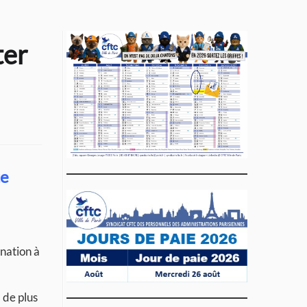
ter
te
ination à
, de plus