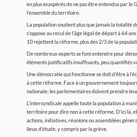
en plus exaspérés de ne pas être entendus par le G
l’ensemble du territoire.
La population soutient plus que jamais la totalité 
s’oppose au recul de l’âge légal de départ à 64 ans 
10 rejettent la réforme, plus des 2/3 de la populat
De nombreux experts se font entendre pour dénoncer
éléments justificatifs insuffisants, peu quantifiés 
Une démocratie qui fonctionne se doit d’être à l’é
à cette réforme. Face à un gouvernement toujours 
nationale, les parlementaires doivent prendre leurs
L’intersyndicale appelle toute la population à ma
territoire pour dire non à cette réforme. D’ici là, el
actions, initiatives, réunions ou assemblées général
lieux d’étude, y compris par la grève.