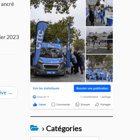
s ancré
rier 2023
tive
→
› Catégories
›