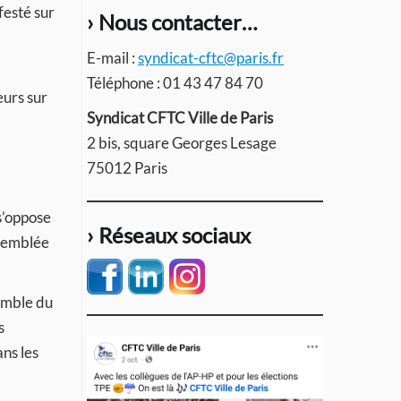
festé sur
› Nous contacter…
E-mail :
syndicat-cftc@paris.fr
Téléphone : 01 43 47 84 70
eurs sur
Syndicat CFTC Ville de Paris
2 bis, square Georges Lesage
75012 Paris
 s’oppose
› Réseaux sociaux
ssemblée
semble du
s
ans les