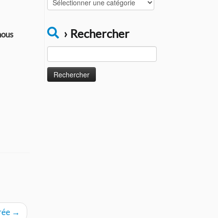
Catégories
› Rechercher
nous
Rechercher :
irée
→