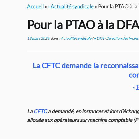
Accueil
»
› Actualité syndicale
»
Pour la PTAO à l
Pour la PTAO à la DF
18 mars 2026
dans
› Actualité syndicale
/
• DFA - Direction des financ
La
CFTC
demande la reconnaissan
co
»
T
La
CFTC
a demandé, en instances et lors d’échange
allouée aux opérateurs sur machine comptable (