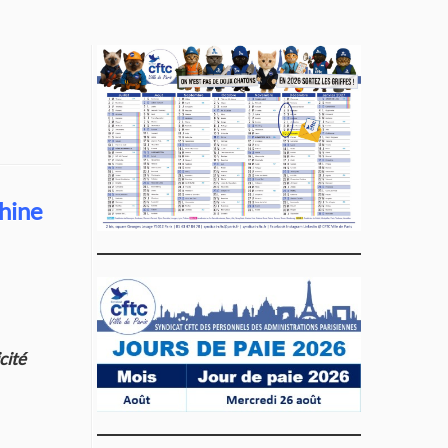
hine
cité