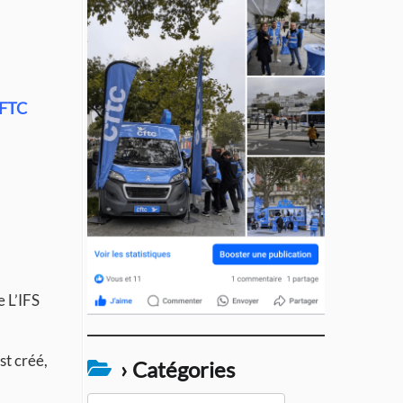
CFTC
e L’IFS
st créé,
› Catégories
›