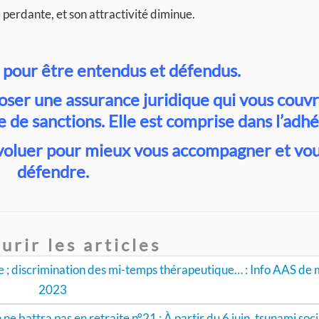
 perdante, et son attractivité diminue.
 pour être entendus et défendus.
ser une assurance juridique qui vous couv
e de sanctions. Elle est comprise dans l’adhé
 évoluer pour mieux vous accompagner et vo
défendre.
urir les articles
ue ; discrimination des mi-temps thérapeutique… : Info AAS de 
2023
ne battra pas en retraite n°21 : À partir du 6 juin, tsunami soci