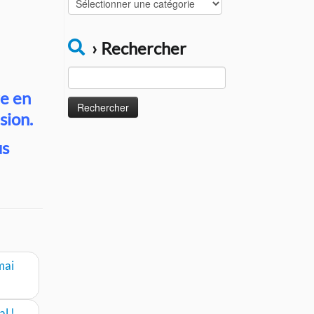
Catégories
› Rechercher
Rechercher :
re en
sion.
us
mai
al !
→