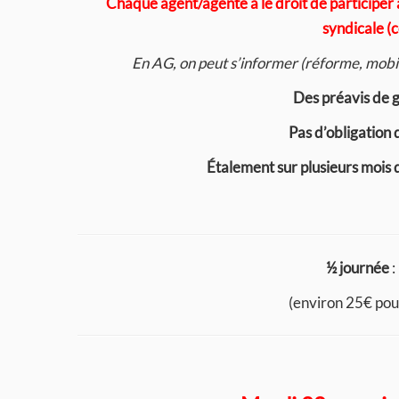
Chaque agent/agente a le droit de participe
syndicale (c
En AG, on peut s’informer (réforme, mobil
Des préavis de g
Pas d’obligation 
Étalement sur plusieurs mois de
½ journée
:
(environ 25€ pou