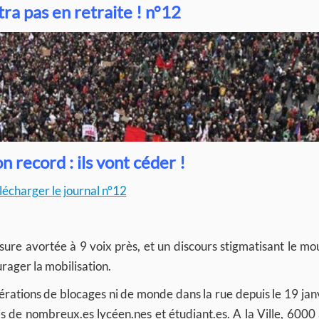
ra pas en retraite ! n°12
n record : ils vont céder !
lécharger le journal n°12
sure avortée à 9 voix près, et un discours stigmatisant le 
rager la mobilisation.
pérations de blocages ni de monde dans la rue depuis le 19 janv
is de nombreux.es lycéen.nes et étudiant.es. A la Ville, 6000