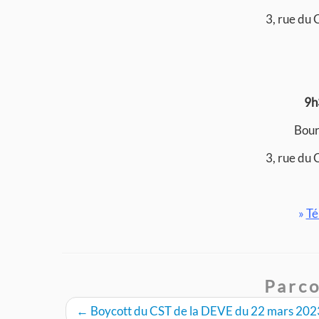
3, rue du
9h
Bours
3, rue du
»
Té
Parco
←
Boycott du CST de la DEVE du 22 mars 2023