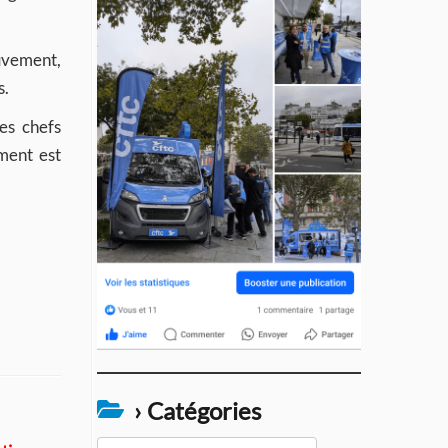
ouvement,
s.
es chefs
ment est
› Catégories
›