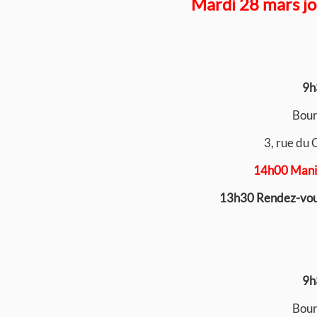
Mardi 28 mars jo
9h
Bours
3, rue du
14h00 Manif
13h30 Rendez-vous
9h
Bours