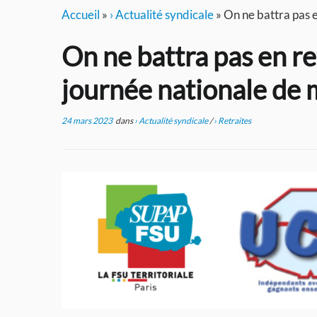
Accueil
»
› Actualité syndicale
»
On ne battra pas e
On ne battra pas en re
journée nationale de 
24 mars 2023
dans
› Actualité syndicale
/
› Retraites