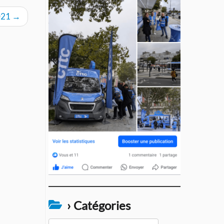
021
→
› Catégories
›