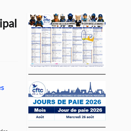
ipal
es