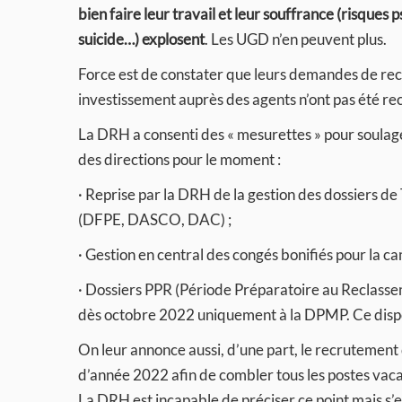
bien faire leur travail et leur souffrance (risques
suicide…) explosent
. Les UGD n’en peuvent plus.
Force est de constater que leurs demandes de re
investissement auprès des agents n’ont pas été rec
La DRH a consenti des « mesurettes » pour soulage
des directions pour le moment :
· Reprise par la DRH de la gestion des dossiers de
(DFPE, DASCO, DAC) ;
· Gestion en central des congés bonifiés pour la 
· Dossiers PPR (Période Préparatoire au Reclass
dès octobre 2022 uniquement à la DPMP. Ce dispos
On leur annonce aussi, d’une part, le recrutement 
d’année 2022 afin de combler tous les postes vaca
La DRH est incapable de préciser ce point mais s’