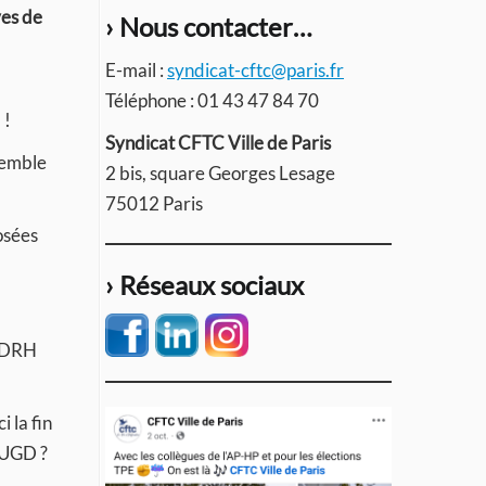
ves de
› Nous contacter…
E-mail :
syndicat-cftc@paris.fr
Téléphone : 01 43 47 84 70
 !
Syndicat CFTC Ville de Paris
semble
2 bis, square Georges Lesage
75012 Paris
osées
› Réseaux sociaux
a DRH
 la fin
d’UGD ?