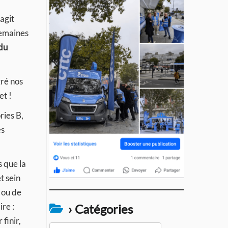
’agit
semaines
 du
gré nos
et !
ries B,
es
s que la
t sein
 ou de
re :
› Catégories
finir,
›