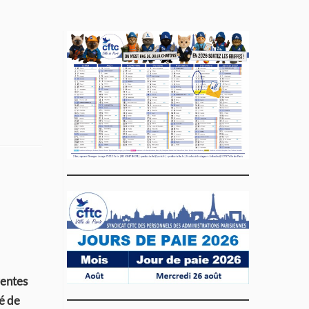
rentes
té de