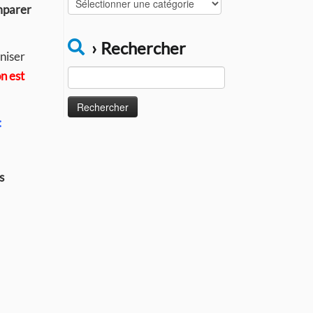
omparer
Catégories
› Rechercher
aniser
Rechercher :
n est
:
s