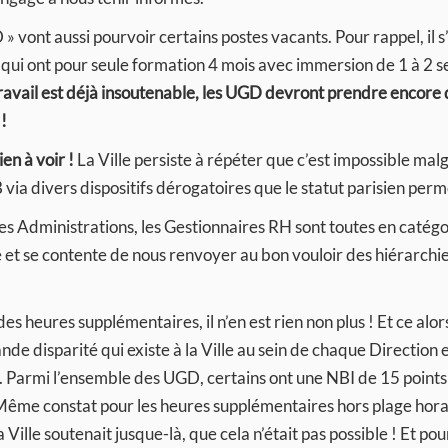
 » vont aussi pourvoir certains postes vacants. Pour rappel, il s
l qui ont pour seule formation 4 mois avec immersion de 1 à 2 
travail est déjà insoutenable, les UGD devront prendre encore
!
ien à voir !
La Ville persiste à répéter que c’est impossible mal
ia divers dispositifs dérogatoires que le statut parisien perm
es Administrations, les Gestionnaires RH sont toutes en catégo
nse et se contente de nous renvoyer au bon vouloir des hiérarchi
es heures supplémentaires, il n’en est rien non plus ! Et ce alor
 disparité qui existe à la Ville au sein de chaque Direction e
 Parmi l’ensemble des UGD, certains ont une NBI de 15 points
. Même constat pour les heures supplémentaires hors plage horai
ille soutenait jusque-là, que cela n’était pas possible ! Et pour 