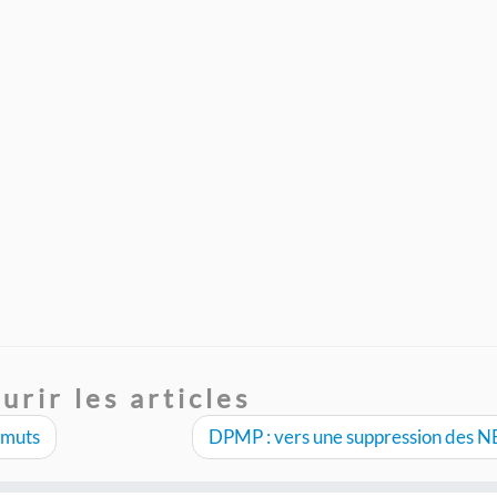
urir les articles
imuts
DPMP : vers une suppression des N