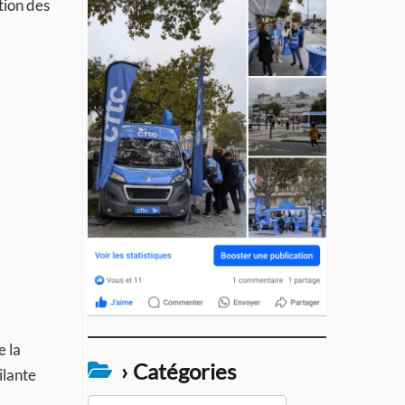
ation des
e la
› Catégories
ilante
›