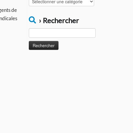
Catégories
gents de
yndicales
› Rechercher
Rechercher :