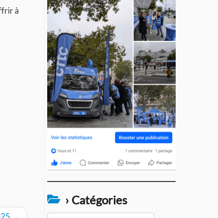
frir à
› Catégories
2025
→
›