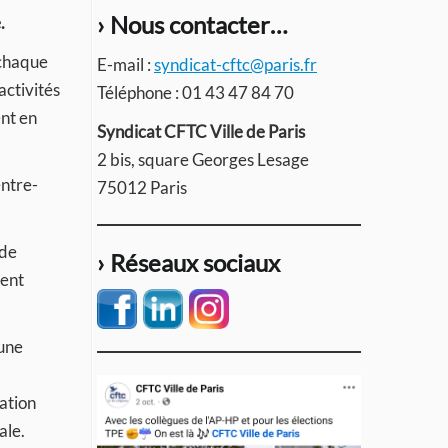
› Nous contacter…
.
 chaque
E-mail :
syndicat-cftc@paris.fr
activités
Téléphone : 01 43 47 84 70
ent en
Syndicat CFTC Ville de Paris
2 bis, square Georges Lesage
entre-
75012 Paris
 de
› Réseaux sociaux
ment
 une
ation
ale.