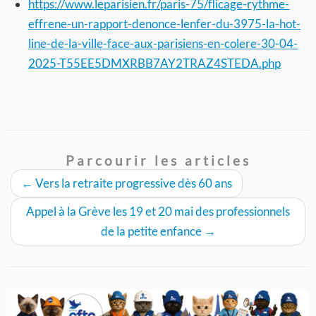
https://www.leparisien.fr/paris-75/flicage-rythme-
effrene-un-rapport-denonce-lenfer-du-3975-la-hot-
line-de-la-ville-face-aux-parisiens-en-colere-30-04-
2025-T55EE5DMXRBB7AY2TRAZ4STEDA.php
Parcourir les articles
←
Vers la retraite progressive dès 60 ans
Appel à la Grève les 19 et 20 mai des professionnels
de la petite enfance
→