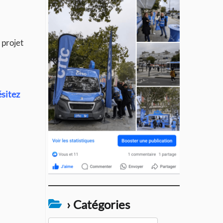
 projet
ésitez
› Catégories
›