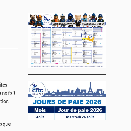
ites
 ne fait
tion.
ttaque